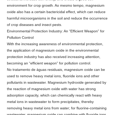
environment for crop growth
. Ao mesmo tempo,
magnesium
oxide also has a certain bactericidal effect
,
which can reduce
harmful microorganisms in the soil and reduce the occurrence
of crop diseases and insect pests
.
Environmental Protection Industry
:
An
“
Efficient Weapon
”
for
Pollution Control
With the increasing awareness of environmental protection
,
the application of magnesium oxide in the environmental
protection industry has also received increasing attention
,
becoming an
“
efficient weapon
”
for pollution control
.
No tratamento de águas residuais,
magnesium oxide can be
used to remove heavy metal ions
,
fluoride ions and other
pollutants in wastewater
.
Magnesium hydroxide generated by
the reaction of magnesium oxide with water has strong
adsorption capacity
,
which can chemically react with heavy
metal ions in wastewater to form precipitates
,
thereby
removing heavy metal ions from water
;
for fluorine-containing
wastewater
,
magnesium oxide can combine with fluoride ions