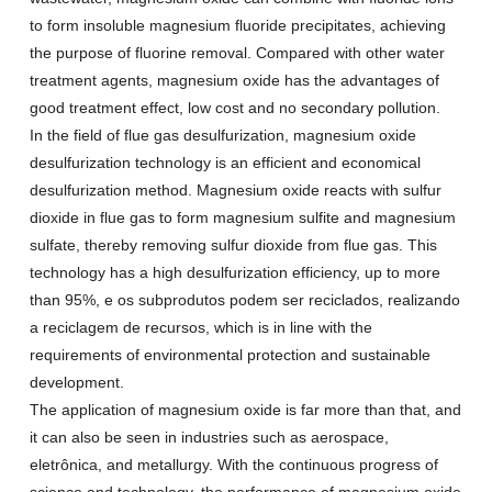
to form insoluble magnesium fluoride precipitates
,
achieving
the purpose of fluorine removal
.
Compared with other water
treatment agents
,
magnesium oxide has the advantages of
good treatment effect
,
low cost and no secondary pollution
.
In the field of flue gas desulfurization
,
magnesium oxide
desulfurization technology is an efficient and economical
desulfurization method
.
Magnesium oxide reacts with sulfur
dioxide in flue gas to form magnesium sulfite and magnesium
sulfate
,
thereby removing sulfur dioxide from flue gas
.
This
technology has a high desulfurization efficiency
,
up to more
than
95%, e os subprodutos podem ser reciclados, realizando
a reciclagem de recursos,
which is in line with the
requirements of environmental protection and sustainable
development
.
The application of magnesium oxide is far more than that
,
and
it can also be seen in industries such as aerospace
,
eletrônica,
and metallurgy
.
With the continuous progress of
science and technology
,
the performance of magnesium oxide