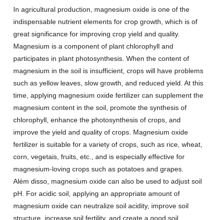
In agricultural production
,
magnesium oxide is one of the
indispensable nutrient elements for crop growth
,
which is of
great significance for improving crop yield and quality
.
Magnesium is a component of plant chlorophyll and
participates in plant photosynthesis
.
When the content of
magnesium in the soil is insufficient
,
crops will have problems
such as yellow leaves
,
slow growth
,
and reduced yield
.
At this
time
,
applying magnesium oxide fertilizer can supplement the
magnesium content in the soil
,
promote the synthesis of
chlorophyll
,
enhance the photosynthesis of crops
,
and
improve the yield and quality of crops
.
Magnesium oxide
fertilizer is suitable for a variety of crops
,
such as rice
,
wheat
,
corn
, vegetais,
fruits
, etc.,
and is especially effective for
magnesium-loving crops such as potatoes and grapes
.
Além disso,
magnesium oxide can also be used to adjust soil
pH
.
For acidic soil
,
applying an appropriate amount of
magnesium oxide can neutralize soil acidity
,
improve soil
structure
,
increase soil fertility
,
and create a good soil