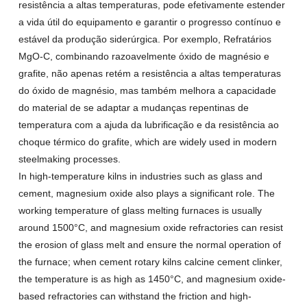
resistência a altas temperaturas, pode efetivamente estender
a vida útil do equipamento e garantir o progresso contínuo e
estável da produção siderúrgica. Por exemplo, Refratários
MgO-C, combinando razoavelmente óxido de magnésio e
grafite, não apenas retém a resistência a altas temperaturas
do óxido de magnésio, mas também melhora a capacidade
do material de se adaptar a mudanças repentinas de
temperatura com a ajuda da lubrificação e da resistência ao
choque térmico do grafite,
which are widely used in modern
steelmaking processes
.
In high-temperature kilns in industries such as glass and
cement
,
magnesium oxide also plays a significant role
.
The
working temperature of glass melting furnaces is usually
around 1500°C
,
and magnesium oxide refractories can resist
the erosion of glass melt and ensure the normal operation of
the furnace
;
when cement rotary kilns calcine cement clinker
,
the temperature is as high as 1450°C
,
and magnesium oxide-
based refractories can withstand the friction and high-