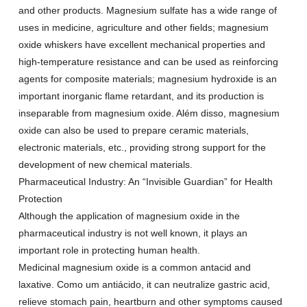
and other products
.
Magnesium sulfate has a wide range of
uses in medicine
,
agriculture and other fields
;
magnesium
oxide whiskers have excellent mechanical properties and
high-temperature resistance and can be used as reinforcing
agents for composite materials
;
magnesium hydroxide is an
important inorganic flame retardant
,
and its production is
inseparable from magnesium oxide
. Além disso,
magnesium
oxide can also be used to prepare ceramic materials
,
electronic materials
, etc.,
providing strong support for the
development of new chemical materials
.
Pharmaceutical Industry
:
An
“
Invisible Guardian
”
for Health
Protection
Although the application of magnesium oxide in the
pharmaceutical industry is not well known
,
it plays an
important role in protecting human health
.
Medicinal magnesium oxide is a common antacid and
laxative
. Como um antiácido,
it can neutralize gastric acid
,
relieve stomach pain
,
heartburn and other symptoms caused