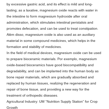
by excessive gastric acid
,
and its effect is mild and long-
lasting
;
as a laxative
,
magnesium oxide reacts with water in
the intestine to form magnesium hydroxide after oral
administration
,
which stimulates intestinal peristalsis and
promotes defecation
,
and can be used to treat constipation
.
Além disso,
magnesium oxide is also used as an auxiliary
material in some compound medicines
,
which helps in the
formation and stability of medicines
.
In the field of medical devices
,
magnesium oxide can be used
to prepare bioceramic materials
. Por exemplo,
magnesium
oxide-based bioceramics have good biocompatibility and
degradability
,
and can be implanted into the human body as
bone repair materials
,
which are gradually absorbed and
replaced by human tissues
,
realizing the regeneration and
repair of bone tissue
,
and providing a new way for the
treatment of orthopedic diseases
.
Agricultural Industry
: UM “
Nutrition Supply Station
”
for Crop
Growth