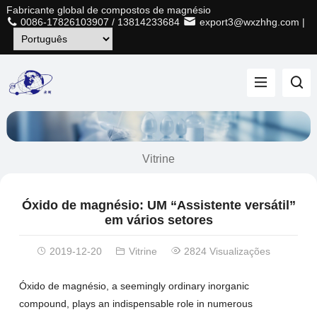
Fabricante global de compostos de magnésio
0086-17826103907
/
13814233684
export3@wxzhhg.com
|
Vitrine
Óxido de magnésio: UM “Assistente versátil”
em vários setores
2019-12-20
Vitrine
2824 Visualizações
Óxido de magnésio,
a seemingly ordinary inorganic
compound
,
plays an indispensable role in numerous